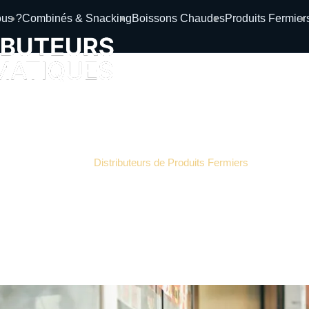
us ?
Combinés & Snacking
Boissons Chaudes
Produits Fermier
istributeur automatique p
Distributeurs de Produits Fermiers
décembre 2, 2025