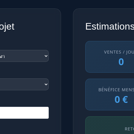
ojet
Estimations
VENTES / JO
0
BÉNÉFICE MEN
0 €
RET