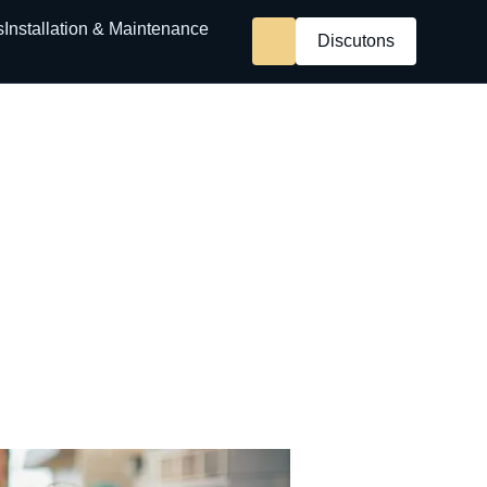
s
Installation & Maintenance
Discutons
our produits locaux