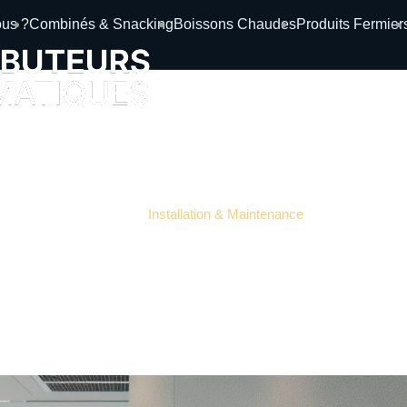
us ?
Combinés & Snacking
Boissons Chaudes
Produits Fermier
teur automatique : le parte
Installation & Maintenance
février 26, 2026