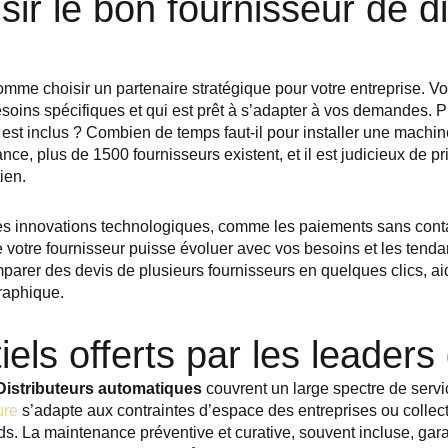
sir le bon fournisseur de di
comme choisir un partenaire stratégique pour votre entreprise. V
oins spécifiques et qui est prêt à s’adapter à vos demandes. 
est inclus ? Combien de temps faut-il pour installer une machin
e, plus de 1500 fournisseurs existent, et il est judicieux de pri
ien.
es innovations technologiques, comme les paiements sans cont
 votre fournisseur puisse évoluer avec vos besoins et les ten
r des devis de plusieurs fournisseurs en quelques clics, aida
raphique.
els offerts par les leaders
Distributeurs automatiques
couvrent un large spectre de servic
ure
s’adapte aux contraintes d’espace des entreprises ou collectiv
rds. La maintenance préventive et curative, souvent incluse, gara