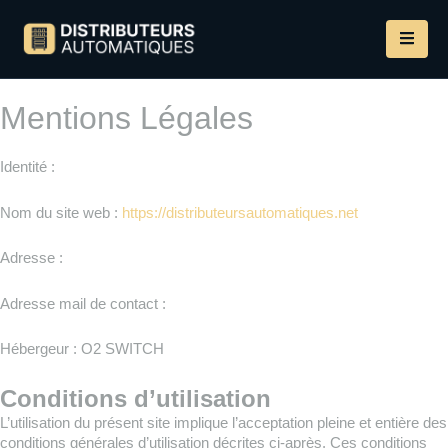
Mentions Légales
Identité :
Nom du site web :
https://distributeursautomatiques.net
Adresse :
Adresse mail de contact :
Hébergeur : O2 SWITCH
Conditions d’utilisation
L’utilisation du présent site implique l’acceptation pleine et entière des
conditions générales d’utilisation décrites ci-après. Ces conditions