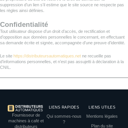
suppression d’un lien s’il estime que le site source ne respecte pas
les règles ainsi définies.
Confidentialité
Tout utilisateur dispose d’un droit d’accès, de rectification et
d’opposition aux données personnelles le concernant, en effectuant
sa demande écrite et signée, accompagnée d’une preuve d’identité.
Le site
https://distributeursautomatiques.net
ne recueille pas
d’informations personnelles, et n’est pas assujetti à déclaration à la
CNIL.
LIENS RAPIDES
LIENS UTILES
Fournisseur de
Qui sommes-nous
Mentions légales
machines à café et
?
Plan du site
distributeurs